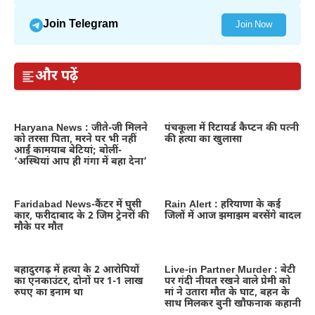
Join Telegram
Join Now
और पढ़ें
Haryana News : जीते-जी मिलने
पंचकूला में रिटायर्ड कैप्टन की पत्नी
को तरसा पिता, मरने पर भी नहीं
की हत्या का खुलासा
आईं कामयाब बेटियां; बोलीं-
‘अस्थियां आप ही गंगा में बहा देना’
Faridabad News-कैंटर में घुसी
Rain Alert : हरियाणा के कई
कार, फरीदाबाद के 2 जिम ट्रेनरों की
जिलों में आज झमाझम बरसेंगे बादल
मौके पर मौत
बहादुरगढ़ में हत्या के 2 आरोपियों
Live-in Partner Murder : बेटी
का एनकाउंटर, दोनों पर 1-1 लाख
पर गंदी नीयत रखने वाले प्रेमी को
रुपए का इनाम था
मां ने उतारा मौत के घाट, बहन के
साथ मिलकर बुनी खौफनाक कहानी