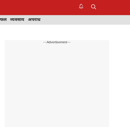
िफल
व्यवसाय
अपराध
---Advertisement---