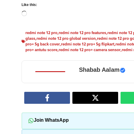
Like this:
Loading…
redmi note 12 pro
,
redmi note 12 pro features
,
redmi note 12 
glass
,
redmi note 12 pro global version
,
redmi note 12 pro g
pro+ 5g back cover
,
redmi note 12 pro+ 5g flipkart
,
redmi note
pro+ antutu score
,
redmi note 12 pro+ camera sensor
,
redmi 
Shabab Aalam
Join WhatsApp