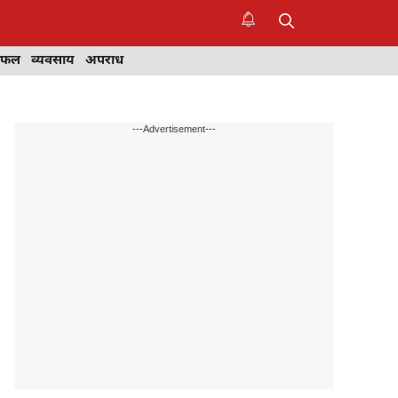
िफल
व्यवसाय
अपराध
---Advertisement---