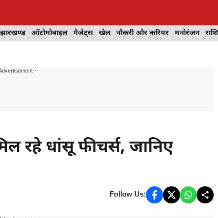
झारखण्ड
ऑटोमोबाइल
गैजेट्स
खेल
नौकरी और करियर
मनोरंजन
राश
Advertisement---
ल रहे धांसू फीचर्स, जानिए
Follow Us: