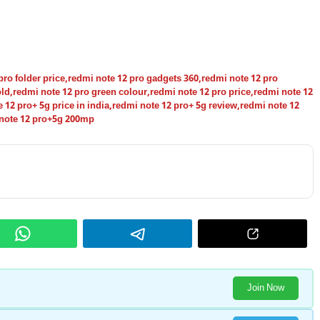
pro folder price
,
redmi note 12 pro gadgets 360
,
redmi note 12 pro
old
,
redmi note 12 pro green colour
,
redmi note 12 pro price
,
redmi note 12
 12 pro+ 5g price in india
,
redmi note 12 pro+ 5g review
,
redmi note 12
note 12 pro+5g 200mp
Join Now