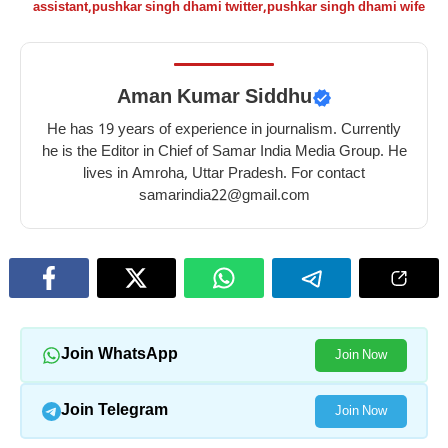
–
फायदे
–
के
assistant
,
pushkar singh dhami twitter
,
pushkar singh dhami wife
10
–
10
फायदे
benefits
10
benefits
–
of
best
of
10
Aman Kumar Siddhu
tomato
benefits
eating
amazing
for
of
beetroot
benefits
He has 19 years of experience in journalism. Currently
skin
eating
in
of
he is the Editor in Chief of Samar India Media Group. He
lives in Amroha, Uttar Pradesh. For contact
honey
winter
eating
samarindia22@gmail.com
in
raisins
winter
in
winter
Join WhatsApp
Join Now
Join Telegram
Join Now