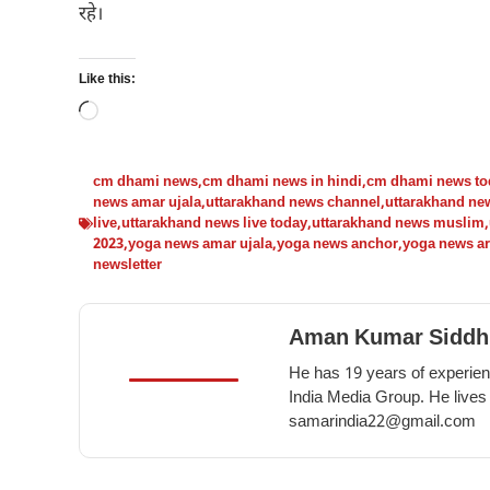
रहे।
Like this:
Loading…
cm dhami news
,
cm dhami news in hindi
,
cm dhami news to
news amar ujala
,
uttarakhand news channel
,
uttarakhand new
live
,
uttarakhand news live today
,
uttarakhand news muslim
,
2023
,
yoga news amar ujala
,
yoga news anchor
,
yoga news ar
newsletter
Aman Kumar Siddh
He has 19 years of experienc
India Media Group. He lives
samarindia22@gmail.com