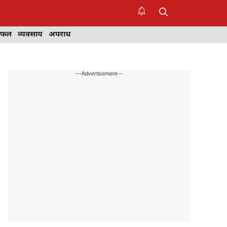
िफल
व्यवसाय
अपराध
---Advertisement---