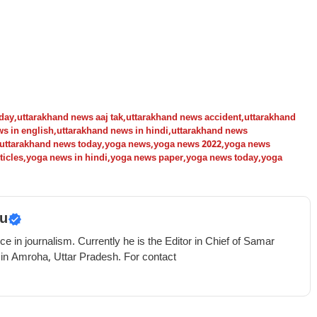
day
,
uttarakhand news aaj tak
,
uttarakhand news accident
,
uttarakhand
s in english
,
uttarakhand news in hindi
,
uttarakhand news
uttarakhand news today
,
yoga news
,
yoga news 2022
,
yoga news
ticles
,
yoga news in hindi
,
yoga news paper
,
yoga news today
,
yoga
u
e in journalism. Currently he is the Editor in Chief of Samar
 in Amroha, Uttar Pradesh. For contact