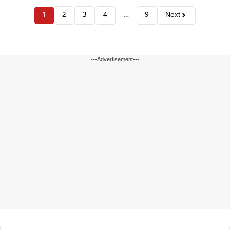
1
2
3
4
…
9
Next
---Advertisement---