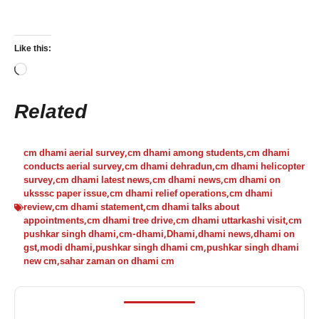
Like this:
Loading…
Related
cm dhami aerial survey
,
cm dhami among students
,
cm dhami
conducts aerial survey
,
cm dhami dehradun
,
cm dhami helicopter
survey
,
cm dhami latest news
,
cm dhami news
,
cm dhami on
uksssc paper issue
,
cm dhami relief operations
,
cm dhami
review
,
cm dhami statement
,
cm dhami talks about
appointments
,
cm dhami tree drive
,
cm dhami uttarkashi visit
,
cm
pushkar singh dhami
,
cm-dhami
,
Dhami
,
dhami news
,
dhami on
gst
,
modi dhami
,
pushkar singh dhami cm
,
pushkar singh dhami
new cm
,
sahar zaman on dhami cm