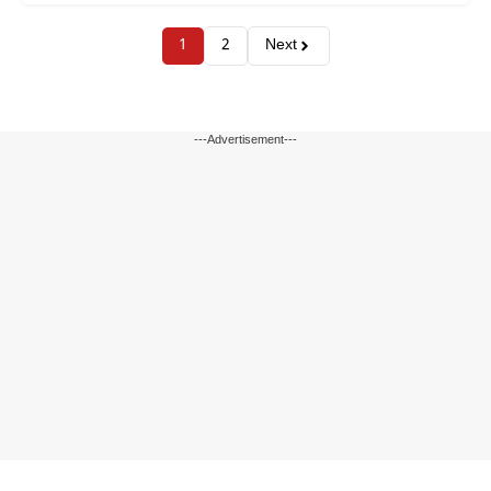
1
2
Next
---Advertisement---