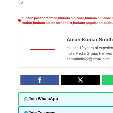
Loading…
budaun passport office
,
budaun pin code
,
budaun pin code i
station
,
budaun police station list
,
budaun population
,
budau
Aman Kumar Siddh
He has 19 years of experienc
India Media Group. He lives
samarindia22@gmail.com
Join WhatsApp