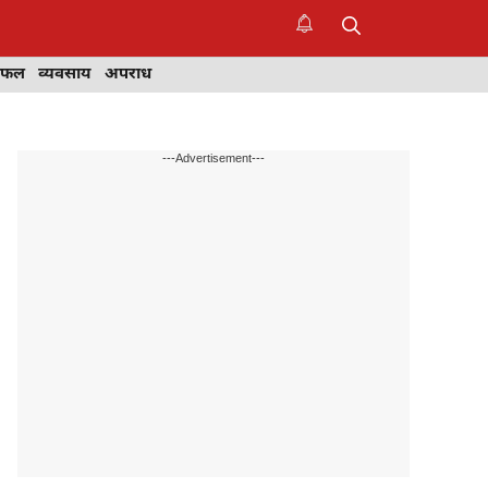
िफल
व्यवसाय
अपराध
---Advertisement---