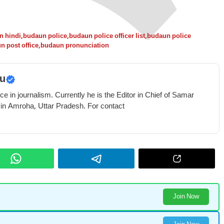
n hindi
,
budaun police
,
budaun police officer list
,
budaun police
n post office
,
budaun pronunciation
u
e in journalism. Currently he is the Editor in Chief of Samar
 in Amroha, Uttar Pradesh. For contact
Join Now