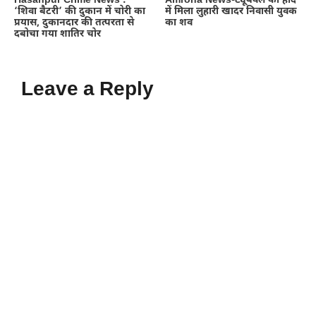
Hasanpur Crime News :
Amroha News-ट्यूबवेल की होद
‘शिवा बैटरी’ की दुकान में चोरी का
में मिला लुहारी खादर निवासी युवक
प्रयास, दुकानदार की तत्परता से
का शव
दबोचा गया शातिर चोर
Leave a Reply