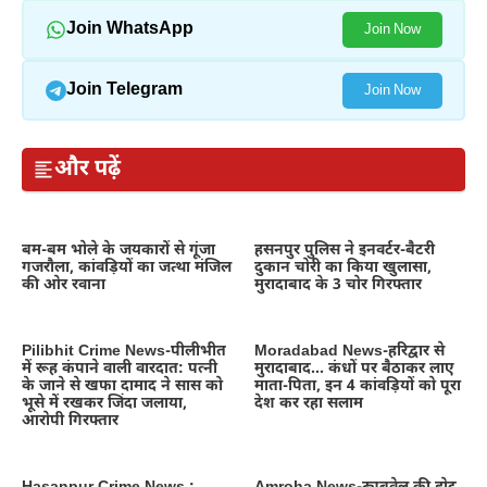
Join WhatsApp
Join Now
Join Telegram
Join Now
और पढ़ें
बम-बम भोले के जयकारों से गूंजा
हसनपुर पुलिस ने इनवर्टर-बैटरी
गजरौला, कांवड़ियों का जत्था मंजिल
दुकान चोरी का किया खुलासा,
की ओर रवाना
मुरादाबाद के 3 चोर गिरफ्तार
Pilibhit Crime News-पीलीभीत
Moradabad News-हरिद्वार से
में रूह कंपाने वाली वारदात: पत्नी
मुरादाबाद… कंधों पर बैठाकर लाए
के जाने से खफा दामाद ने सास को
माता-पिता, इन 4 कांवड़ियों को पूरा
भूसे में रखकर जिंदा जलाया,
देश कर रहा सलाम
आरोपी गिरफ्तार