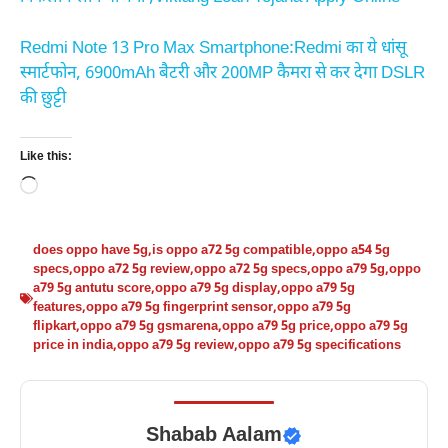
Redmi Note 13 Pro Max Smartphone:Redmi का ये धांसू
स्मार्टफोन, 6900mAh बैटरी और 200MP कैमरा से कर देगा DSLR
की छुट्टी
Like this:
Loading…
does oppo have 5g
,
is oppo a72 5g compatible
,
oppo a54 5g
specs
,
oppo a72 5g review
,
oppo a72 5g specs
,
oppo a79 5g
,
oppo
a79 5g antutu score
,
oppo a79 5g display
,
oppo a79 5g
features
,
oppo a79 5g fingerprint sensor
,
oppo a79 5g
flipkart
,
oppo a79 5g gsmarena
,
oppo a79 5g price
,
oppo a79 5g
price in india
,
oppo a79 5g review
,
oppo a79 5g specifications
Shabab Aalam