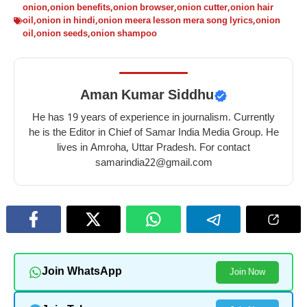
onion
,
onion benefits
,
onion browser
,
onion cutter
,
onion hair
oil
,
onion in hindi
,
onion meera lesson mera song lyrics
,
onion
oil
,
onion seeds
,
onion shampoo
Aman Kumar Siddhu
He has 19 years of experience in journalism. Currently
he is the Editor in Chief of Samar India Media Group. He
lives in Amroha, Uttar Pradesh. For contact
samarindia22@gmail.com
Join WhatsApp
Join Now