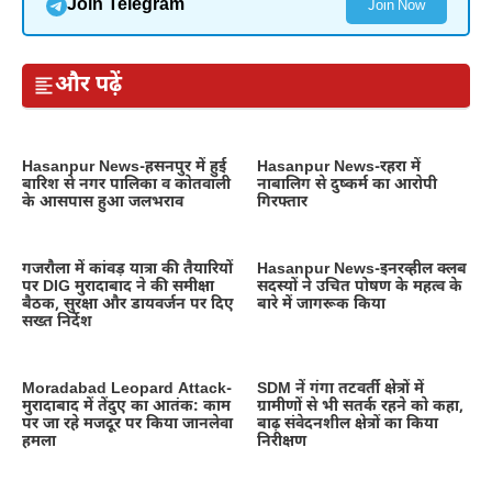
Join Telegram
Join Now
और पढ़ें
Hasanpur News-हसनपुर में हुई
Hasanpur News-रहरा में
बारिश से नगर पालिका व कोतवाली
नाबालिग से दुष्कर्म का आरोपी
के आसपास हुआ जलभराव
गिरफ्तार
गजरौला में कांवड़ यात्रा की तैयारियों
Hasanpur News-इनरव्हील क्लब
पर DIG मुरादाबाद ने की समीक्षा
सदस्यों ने उचित पोषण के महत्व के
बैठक, सुरक्षा और डायवर्जन पर दिए
बारे में जागरूक किया
सख्त निर्देश
Moradabad Leopard Attack-
SDM नें गंगा तटवर्ती क्षेत्रों में
मुरादाबाद में तेंदुए का आतंक: काम
ग्रामीणों से भी सतर्क रहने को कहा,
पर जा रहे मजदूर पर किया जानलेवा
बाढ़ संवेदनशील क्षेत्रों का किया
हमला
निरीक्षण