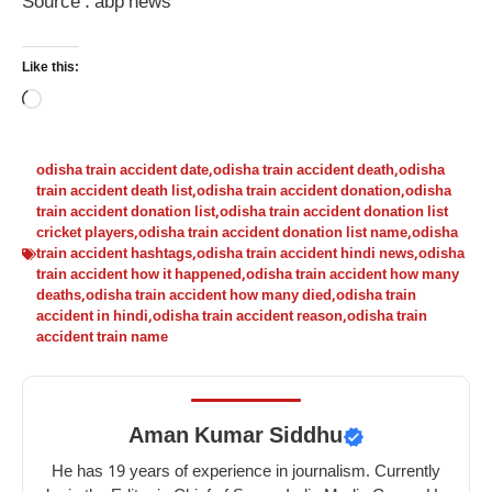
Source : abp news
Like this:
Loading…
odisha train accident date
,
odisha train accident death
,
odisha
train accident death list
,
odisha train accident donation
,
odisha
train accident donation list
,
odisha train accident donation list
cricket players
,
odisha train accident donation list name
,
odisha
train accident hashtags
,
odisha train accident hindi news
,
odisha
train accident how it happened
,
odisha train accident how many
deaths
,
odisha train accident how many died
,
odisha train
accident in hindi
,
odisha train accident reason
,
odisha train
accident train name
Aman Kumar Siddhu
He has 19 years of experience in journalism. Currently