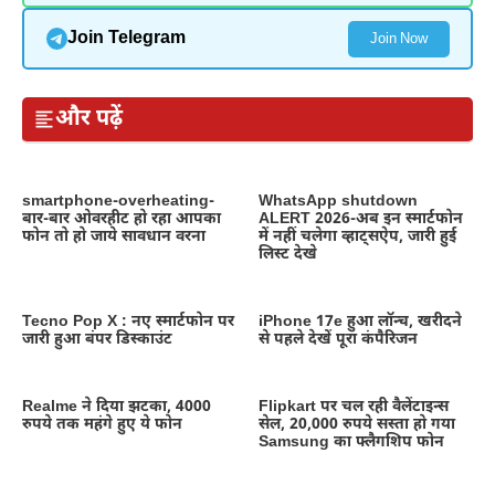
Join Telegram
Join Now
और पढ़ें
smartphone-overheating-
WhatsApp shutdown
बार-बार ओवरहीट हो रहा आपका
ALERT 2026-अब इन स्मार्टफोन
फोन तो हो जाये सावधान वरना
में नहीं चलेगा व्हाट्सऐप, जारी हुई
लिस्ट देखे
Tecno Pop X : नए स्मार्टफोन पर
iPhone 17e हुआ लॉन्च, खरीदने
जारी हुआ बंपर डिस्काउंट
से पहले देखें पूरा कंपैरिजन
Realme ने दिया झटका, 4000
Flipkart पर चल रही वैलेंटाइन्स
रुपये तक महंगे हुए ये फोन
सेल, 20,000 रुपये सस्ता हो गया
Samsung का फ्लैगशिप फोन