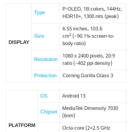
P-OLED, 1B colors, 144Hz,
Type
HDR10+, 1300 nits (peak)
6.55 inches, 103.6
2
Size
cm
(~90.1% screen-to-
DISPLAY
body ratio)
1080 x 2400 pixels, 20:9
Resolution
ratio (~402 ppi density)
Protection
Corning Gorilla Glass 3
OS
Android 13
MediaTek Dimensity 7030
Chipset
(6nm)
PLATFORM
Octa-core (2×2.5 GHz