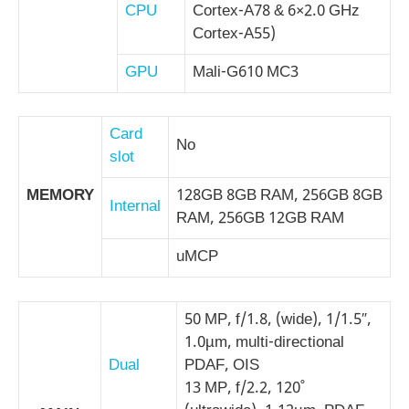
CPU
Cortex-A78 & 6×2.0 GHz
Cortex-A55)
GPU
Mali-G610 MC3
Card
No
slot
MEMORY
128GB 8GB RAM, 256GB 8GB
Internal
RAM, 256GB 12GB RAM
uMCP
50 MP, f/1.8, (wide), 1/1.5″,
1.0µm, multi-directional
Dual
PDAF, OIS
13 MP, f/2.2, 120˚