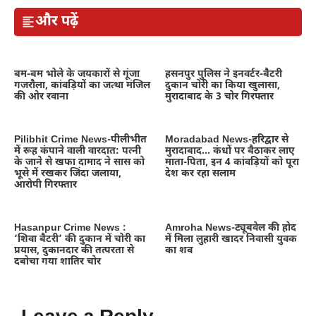
और पढ़ें
बम-बम भोले के जयकारों से गूंजा
हसनपुर पुलिस ने इनवर्टर-बैटरी
गजरौला, कांवड़ियों का जत्था मंजिल
दुकान चोरी का किया खुलासा,
की ओर रवाना
मुरादाबाद के 3 चोर गिरफ्तार
Pilibhit Crime News-पीलीभीत
Moradabad News-हरिद्वार से
में रूह कंपाने वाली वारदात: पत्नी
मुरादाबाद… कंधों पर बैठाकर लाए
के जाने से खफा दामाद ने सास को
माता-पिता, इन 4 कांवड़ियों को पूरा
भूसे में रखकर जिंदा जलाया,
देश कर रहा सलाम
आरोपी गिरफ्तार
Hasanpur Crime News :
Amroha News-ट्यूबवेल की होद
‘शिवा बैटरी’ की दुकान में चोरी का
में मिला लुहारी खादर निवासी युवक
प्रयास, दुकानदार की तत्परता से
का शव
दबोचा गया शातिर चोर