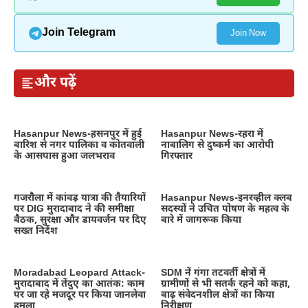
Join Telegram
Join Now
और पढ़ें
Hasanpur News-हसनपुर में हुई
Hasanpur News-रहरा में
बारिश से नगर पालिका व कोतवाली
नाबालिग से दुष्कर्म का आरोपी
के आसपास हुआ जलभराव
गिरफ्तार
गजरौला में कांवड़ यात्रा की तैयारियों
Hasanpur News-इनरव्हील क्लब
पर DIG मुरादाबाद ने की समीक्षा
सदस्यों ने उचित पोषण के महत्व के
बैठक, सुरक्षा और डायवर्जन पर दिए
बारे में जागरूक किया
सख्त निर्देश
Moradabad Leopard Attack-
SDM नें गंगा तटवर्ती क्षेत्रों में
मुरादाबाद में तेंदुए का आतंक: काम
ग्रामीणों से भी सतर्क रहने को कहा,
पर जा रहे मजदूर पर किया जानलेवा
बाढ़ संवेदनशील क्षेत्रों का किया
हमला
निरीक्षण