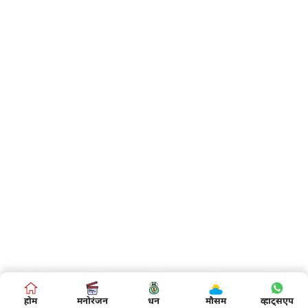
होम
मनोरंजन
धन
मौसम
व्हाट्सएप