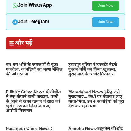
Join WhatsApp
Join Now
Join Telegram
Join Now
और पढ़ें
बम-बम भोले के जयकारों से गूंजा
हसनपुर पुलिस ने इनवर्टर-बैटरी
गजरौला, कांवड़ियों का जत्था मंजिल
दुकान चोरी का किया खुलासा,
की ओर रवाना
मुरादाबाद के 3 चोर गिरफ्तार
Pilibhit Crime News-पीलीभीत
Moradabad News-हरिद्वार से
में रूह कंपाने वाली वारदात: पत्नी
मुरादाबाद… कंधों पर बैठाकर लाए
के जाने से खफा दामाद ने सास को
माता-पिता, इन 4 कांवड़ियों को पूरा
भूसे में रखकर जिंदा जलाया,
देश कर रहा सलाम
आरोपी गिरफ्तार
Hasanpur Crime News :
Amroha News-ट्यूबवेल की होद