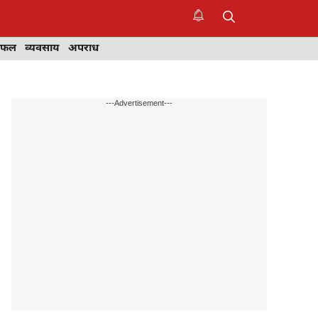
िफल
व्यवसाय
अपराध
---Advertisement---