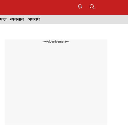
िफल
व्यवसाय
अपराध
---Advertisement---