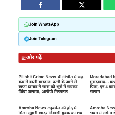
Join WhatsApp
Join Telegram
और पढ़ें
Pilibhit Crime News-पीलीभीत में रूह
Moradabad Ne
कंपाने वाली वारदात: पत्नी के जाने से
मुरादाबाद… कंध
खफा दामाद ने सास को भूसे में रखकर
पिता, इन 4 कांव
जिंदा जलाया, आरोपी गिरफ्तार
सलाम
Amroha News-ट्यूबवेल की होद में
Amroha News
मिला लुहारी खादर निवासी युवक का शव
भवन में लगेगा 