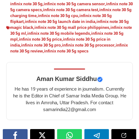
infinix note 30 5g
,
infinix note 30 5g camera sensor
,
infinix note 30
5g camera specs
,
infinix note 30 5g camera test
,
infinix note 30 5g
charging time
,
infinix note 30 5g cpu
,
infinix note 30 5g
flipkart
,
infinix note 30 5g launch date in india
,
infinix note 30 5g
magic black
,
infinix note 30 5g mall price philippines
,
infinix note
30 5g ml
,
infinix note 30 5g mobile legends
,
infinix note 30 5g
mpl
,
infinix note 30 5g price
,
infinix note 30 5g price in
india
,
infinix note 30 5g pro
,
infinix note 30 5g processor
,
infinix
note 30 5g review
,
infinix note 30 5g specs
Aman Kumar Siddhu
He has 19 years of experience in journalism. Currently
he is the Editor in Chief of Samar India Media Group. He
lives in Amroha, Uttar Pradesh. For contact
samarindia22@gmail.com