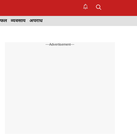
िफल
व्यवसाय
अपराध
---Advertisement---