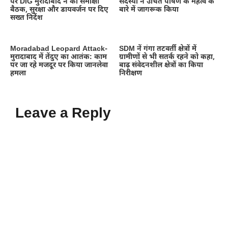
पर DIG मुरादाबाद ने की समीक्षा
सदस्यों ने उचित पोषण के महत्व के
बैठक, सुरक्षा और डायवर्जन पर दिए
बारे में जागरूक किया
सख्त निर्देश
Moradabad Leopard Attack-
SDM नें गंगा तटवर्ती क्षेत्रों में
मुरादाबाद में तेंदुए का आतंक: काम
ग्रामीणों से भी सतर्क रहने को कहा,
पर जा रहे मजदूर पर किया जानलेवा
बाढ़ संवेदनशील क्षेत्रों का किया
हमला
निरीक्षण
Leave a Reply