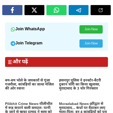
Join WhatsApp
Join Now
Join Telegram
Join Now
और पढ़ें
बम-बम भोले के जयकारों से गूंजा
हसनपुर पुलिस ने इनवर्टर-बैटरी
गजरौला, कांवड़ियों का जत्था मंजिल
दुकान चोरी का किया खुलासा,
की ओर रवाना
मुरादाबाद के 3 चोर गिरफ्तार
Pilibhit Crime News-पीलीभीत
Moradabad News-हरिद्वार से
में रूह कंपाने वाली वारदात: पत्नी
मुरादाबाद… कंधों पर बैठाकर लाए
के जाने से खफा दामाद ने सास को
माता-पिता, इन 4 कांवड़ियों को पूरा