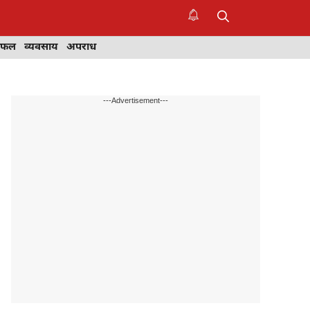
िफल
व्यवसाय
अपराध
---Advertisement---