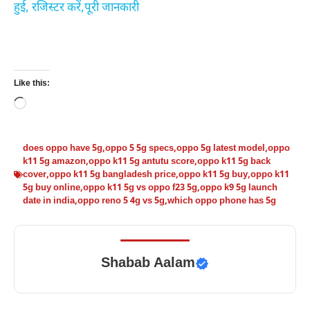
हुई, रजिस्टर करें,पूरी जानकारी
Like this:
Loading…
does oppo have 5g
,
oppo 5 5g specs
,
oppo 5g latest model
,
oppo
k11 5g amazon
,
oppo k11 5g antutu score
,
oppo k11 5g back
cover
,
oppo k11 5g bangladesh price
,
oppo k11 5g buy
,
oppo k11
5g buy online
,
oppo k11 5g vs oppo f23 5g
,
oppo k9 5g launch
date in india
,
oppo reno 5 4g vs 5g
,
which oppo phone has 5g
Shabab Aalam