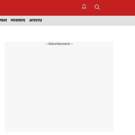
िफल
व्यवसाय
अपराध
---Advertisement---