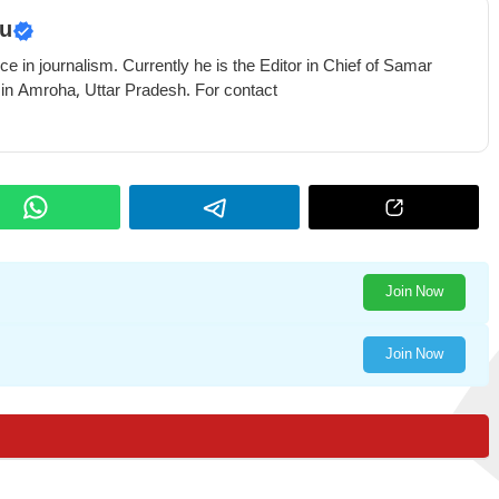
u
e in journalism. Currently he is the Editor in Chief of Samar
 in Amroha, Uttar Pradesh. For contact
Join Now
Join Now