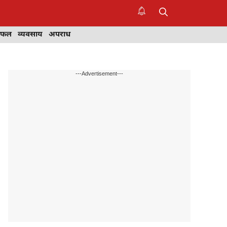
िफल
व्यवसाय
अपराध
---Advertisement---