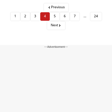
Previous
1
2
3
4
5
6
7
…
24
Next
---Advertisement---