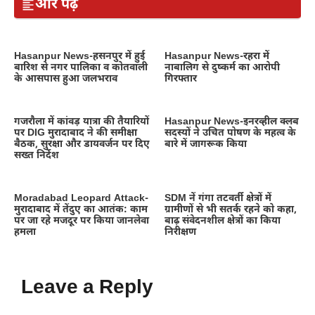
और पढ़ें
Hasanpur News-हसनपुर में हुई
Hasanpur News-रहरा में
बारिश से नगर पालिका व कोतवाली
नाबालिग से दुष्कर्म का आरोपी
के आसपास हुआ जलभराव
गिरफ्तार
गजरौला में कांवड़ यात्रा की तैयारियों
Hasanpur News-इनरव्हील क्लब
पर DIG मुरादाबाद ने की समीक्षा
सदस्यों ने उचित पोषण के महत्व के
बैठक, सुरक्षा और डायवर्जन पर दिए
बारे में जागरूक किया
सख्त निर्देश
Moradabad Leopard Attack-
SDM नें गंगा तटवर्ती क्षेत्रों में
मुरादाबाद में तेंदुए का आतंक: काम
ग्रामीणों से भी सतर्क रहने को कहा,
पर जा रहे मजदूर पर किया जानलेवा
बाढ़ संवेदनशील क्षेत्रों का किया
हमला
निरीक्षण
Leave a Reply