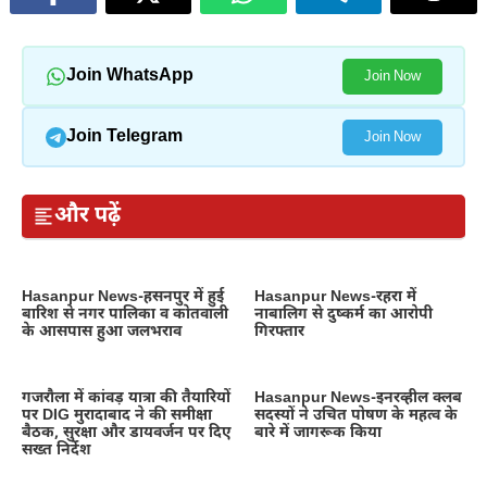
Join WhatsApp
Join Now
Join Telegram
Join Now
और पढ़ें
Hasanpur News-हसनपुर में हुई
Hasanpur News-रहरा में
बारिश से नगर पालिका व कोतवाली
नाबालिग से दुष्कर्म का आरोपी
के आसपास हुआ जलभराव
गिरफ्तार
गजरौला में कांवड़ यात्रा की तैयारियों
Hasanpur News-इनरव्हील क्लब
पर DIG मुरादाबाद ने की समीक्षा
सदस्यों ने उचित पोषण के महत्व के
बैठक, सुरक्षा और डायवर्जन पर दिए
बारे में जागरूक किया
सख्त निर्देश