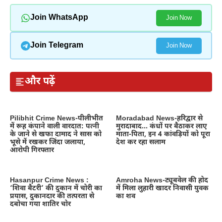
Join WhatsApp
Join Now
Join Telegram
Join Now
और पढ़ें
Pilibhit Crime News-पीलीभीत
Moradabad News-हरिद्वार से
में रूह कंपाने वाली वारदात: पत्नी
मुरादाबाद… कंधों पर बैठाकर लाए
के जाने से खफा दामाद ने सास को
माता-पिता, इन 4 कांवड़ियों को पूरा
भूसे में रखकर जिंदा जलाया,
देश कर रहा सलाम
आरोपी गिरफ्तार
Hasanpur Crime News :
Amroha News-ट्यूबवेल की होद
‘शिवा बैटरी’ की दुकान में चोरी का
में मिला लुहारी खादर निवासी युवक
प्रयास, दुकानदार की तत्परता से
का शव
दबोचा गया शातिर चोर