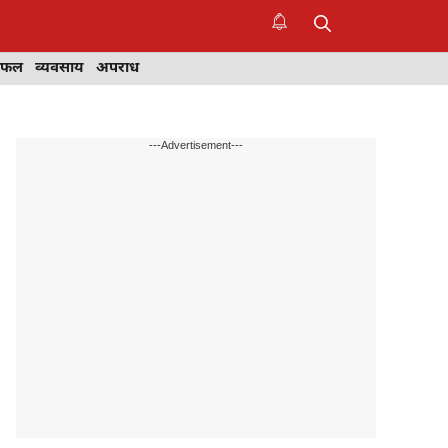
िफल
व्यवसाय
अपराध
---Advertisement---