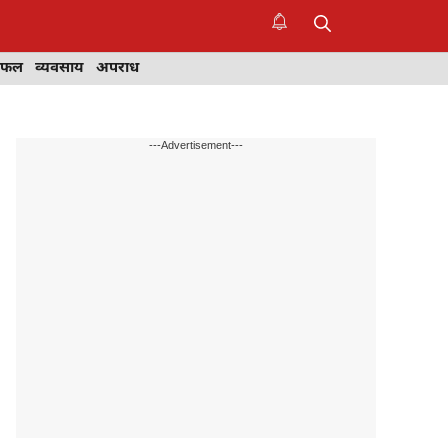
िफल
व्यवसाय
अपराध
---Advertisement---