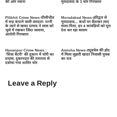
की ओर रवाना
मुरादाबाद के 3 चोर गिरफ्तार
Pilibhit Crime News-पीलीभीत
Moradabad News-हरिद्वार से
में रूह कंपाने वाली वारदात: पत्नी
मुरादाबाद… कंधों पर बैठाकर लाए
के जाने से खफा दामाद ने सास को
माता-पिता, इन 4 कांवड़ियों को पूरा
भूसे में रखकर जिंदा जलाया,
देश कर रहा सलाम
आरोपी गिरफ्तार
Hasanpur Crime News :
Amroha News-ट्यूबवेल की होद
‘शिवा बैटरी’ की दुकान में चोरी का
में मिला लुहारी खादर निवासी युवक
प्रयास, दुकानदार की तत्परता से
का शव
दबोचा गया शातिर चोर
Leave a Reply