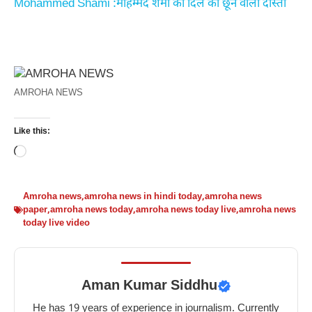
Mohammed Shami :मोहम्मद शमी की दिल को छूने वाली दास्ताँ
AMROHA NEWS
Like this:
Loading…
Amroha news
,
amroha news in hindi today
,
amroha news
paper
,
amroha news today
,
amroha news today live
,
amroha news
today live video
Aman Kumar Siddhu
He has 19 years of experience in journalism. Currently