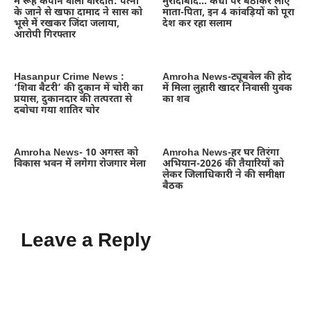
में रूह कंपाने वाली वारदात: पत्नी
मुरादाबाद… कंधों पर बैठाकर लाए
के जाने से खफा दामाद ने सास को
माता-पिता, इन 4 कांवड़ियों को पूरा
भूसे में रखकर जिंदा जलाया,
देश कर रहा सलाम
आरोपी गिरफ्तार
Hasanpur Crime News :
Amroha News-ट्यूबवेल की होद
‘शिवा बैटरी’ की दुकान में चोरी का
में मिला लुहारी खादर निवासी युवक
प्रयास, दुकानदार की तत्परता से
का शव
दबोचा गया शातिर चोर
Amroha News- 10 अगस्त को
Amroha News-हर घर तिरंगा
विकास भवन में लगेगा रोजगार मेला
अभियान-2026 की तैयारियों को
लेकर जिलाधिकारी ने की समीक्षा
बैठक
Leave a Reply