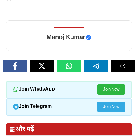
Manoj Kumar
Join WhatsApp
Join Now
Join Telegram
Join Now
और पढ़ें