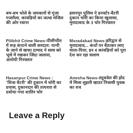
बम-बम भोले के जयकारों से गूंजा
हसनपुर पुलिस ने इनवर्टर-बैटरी
गजरौला, कांवड़ियों का जत्था मंजिल
दुकान चोरी का किया खुलासा,
की ओर रवाना
मुरादाबाद के 3 चोर गिरफ्तार
Pilibhit Crime News-पीलीभीत
Moradabad News-हरिद्वार से
में रूह कंपाने वाली वारदात: पत्नी
मुरादाबाद… कंधों पर बैठाकर लाए
के जाने से खफा दामाद ने सास को
माता-पिता, इन 4 कांवड़ियों को पूरा
भूसे में रखकर जिंदा जलाया,
देश कर रहा सलाम
आरोपी गिरफ्तार
Hasanpur Crime News :
Amroha News-ट्यूबवेल की होद
‘शिवा बैटरी’ की दुकान में चोरी का
में मिला लुहारी खादर निवासी युवक
प्रयास, दुकानदार की तत्परता से
का शव
दबोचा गया शातिर चोर
Leave a Reply