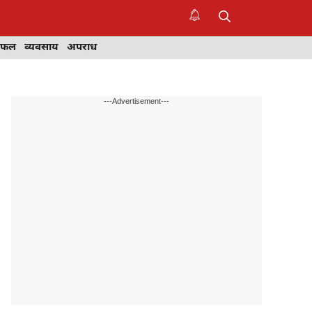
िफल
व्यवसाय
अपराध
---Advertisement---