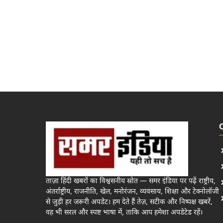
ताज़ा हिंदी खबरों का विश्वसनीय स्रोत — समर इंडिया पर पढ़ें राष्ट्रीय,
अंतर्राष्ट्रीय, राजनीति, खेल, मनोरंजन, व्यवसाय, शिक्षा और टेक्नोलॉजी
से जुड़ी हर जरूरी अपडेट। हम देते हैं तेज़, सटीक और निष्पक्ष खबरें,
वह भी सरल और स्पष्ट भाषा में, ताकि आप हमेशा अपडेटेड रहें।