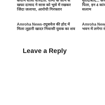
कंपाने वाली वारदात: पत्नी के जाने से
मुरादाबाद… कंध
खफा दामाद ने सास को भूसे में रखकर
पिता, इन 4 कांव
जिंदा जलाया, आरोपी गिरफ्तार
सलाम
Amroha News-ट्यूबवेल की होद में
Amroha News
मिला लुहारी खादर निवासी युवक का शव
भवन में लगेगा 
Leave a Reply