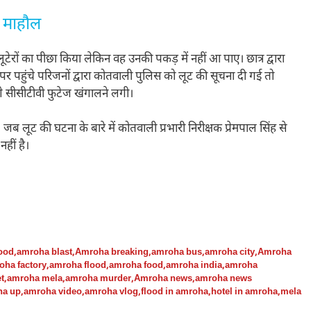
 माहौल
लूटेरों का पीछा किया लेकिन वह उनकी पकड़ में नहीं आ पाए। छात्र द्वारा
 पहुंचे परिजनों द्वारा कोतवाली पुलिस को लूट की सूचना दी गई तो
 सीसीटीवी फुटेज खंगालने लगी।
 जब लूट की घटना के बारे में कोतवाली प्रभारी निरीक्षक प्रेमपाल सिंह से
हीं है।
ood
,
amroha blast
,
Amroha breaking
,
amroha bus
,
amroha city
,
Amroha
oha factory
,
amroha flood
,
amroha food
,
amroha india
,
amroha
t
,
amroha mela
,
amroha murder
,
Amroha news
,
amroha news
ha up
,
amroha video
,
amroha vlog
,
flood in amroha
,
hotel in amroha
,
mela