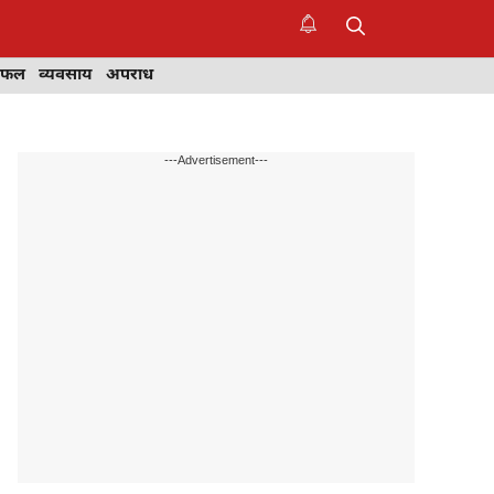
िफल
व्यवसाय
अपराध
---Advertisement---