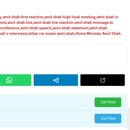
y
,
amit shah first reaction
,
amit shah high level meeting
,
amit shah in
ment
,
amit shah live
,
amit shah live reaction
,
amit shah message to
 conference
,
amit shah speech
,
amit shah statement
,
amit shah
hah's interviews
,
bihar cm meets amit shah
,
Home Minister Amit Shah
Join Now
Join Now