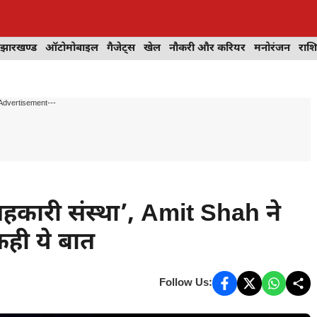
झारखण्ड
ऑटोमोबाइल
गैजेट्स
खेल
नौकरी और करियर
मनोरंजन
राश
Advertisement---
े सहकारी संस्था’, Amit Shah ने
ही ये बात
Follow Us: