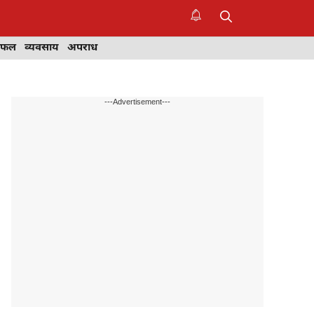
िफल
व्यवसाय
अपराध
---Advertisement---