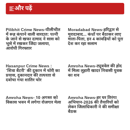
और पढ़ें
Pilibhit Crime News-पीलीभीत
Moradabad News-हरिद्वार से
में रूह कंपाने वाली वारदात: पत्नी
मुरादाबाद… कंधों पर बैठाकर लाए
के जाने से खफा दामाद ने सास को
माता-पिता, इन 4 कांवड़ियों को पूरा
भूसे में रखकर जिंदा जलाया,
देश कर रहा सलाम
आरोपी गिरफ्तार
Hasanpur Crime News :
Amroha News-ट्यूबवेल की होद
‘शिवा बैटरी’ की दुकान में चोरी का
में मिला लुहारी खादर निवासी युवक
प्रयास, दुकानदार की तत्परता से
का शव
दबोचा गया शातिर चोर
Amroha News- 10 अगस्त को
Amroha News-हर घर तिरंगा
विकास भवन में लगेगा रोजगार मेला
अभियान-2026 की तैयारियों को
लेकर जिलाधिकारी ने की समीक्षा
बैठक