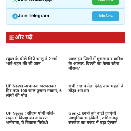
Join Telegram
Join Now
और पढ़ें
स्कूल के पीछे छिपे भालू ने 2 सगे
आज इन जिलों में मूसलाधार बारिश
भाई-बहन की ली जान
के आसार, दिल्ली का कैसा रहेगा
मौसम?
UP News-अचानक भरभराकर
रांची : छात्र नेता देवेंद्र नाथ महतो ने
गिर गया 100 साल पुराना मकान, 6
तोड़ा अनशन
लोगों की मौत
UP News : सीएम योगी बोले-
Gen-Z छात्रों को बांटी जाएंगी
सदन में विपक्ष का आचरण
आधुनिक साइकिलें’, तमिलनाडु
शर्मनाक, ये विकास विरोधी
सरकार का बजट में बड़ा ऐलान