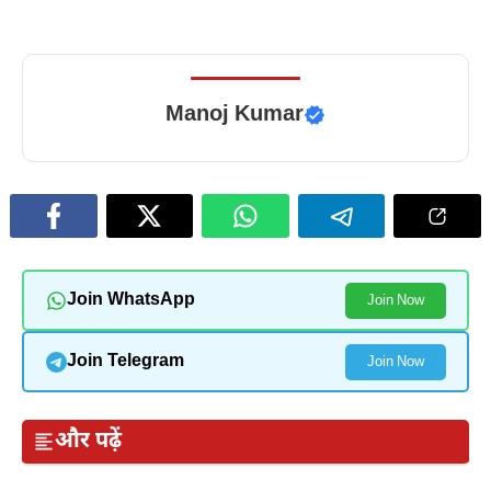
Manoj Kumar
Join WhatsApp
Join Now
Join Telegram
Join Now
और पढ़ें