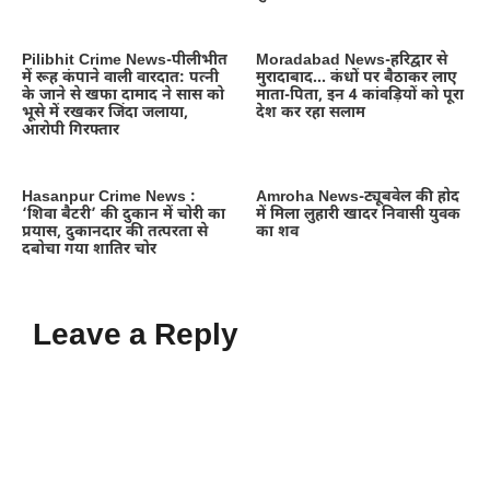
Pilibhit Crime News-पीलीभीत
Moradabad News-हरिद्वार से
में रूह कंपाने वाली वारदात: पत्नी
मुरादाबाद… कंधों पर बैठाकर लाए
के जाने से खफा दामाद ने सास को
माता-पिता, इन 4 कांवड़ियों को पूरा
भूसे में रखकर जिंदा जलाया,
देश कर रहा सलाम
आरोपी गिरफ्तार
Hasanpur Crime News :
Amroha News-ट्यूबवेल की होद
‘शिवा बैटरी’ की दुकान में चोरी का
में मिला लुहारी खादर निवासी युवक
प्रयास, दुकानदार की तत्परता से
का शव
दबोचा गया शातिर चोर
Leave a Reply