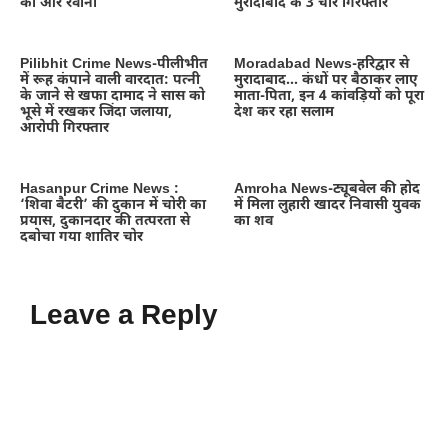
की ओर रवाना
मुरादाबाद के 3 चोर गिरफ्तार
Pilibhit Crime News-पीलीभीत
Moradabad News-हरिद्वार से
में रूह कंपाने वाली वारदात: पत्नी
मुरादाबाद… कंधों पर बैठाकर लाए
के जाने से खफा दामाद ने सास को
माता-पिता, इन 4 कांवड़ियों को पूरा
भूसे में रखकर जिंदा जलाया,
देश कर रहा सलाम
आरोपी गिरफ्तार
Hasanpur Crime News :
Amroha News-ट्यूबवेल की होद
‘शिवा बैटरी’ की दुकान में चोरी का
में मिला लुहारी खादर निवासी युवक
प्रयास, दुकानदार की तत्परता से
का शव
दबोचा गया शातिर चोर
Leave a Reply