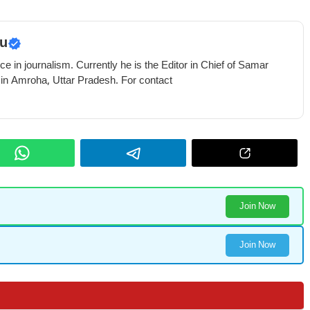
u
e in journalism. Currently he is the Editor in Chief of Samar
 in Amroha, Uttar Pradesh. For contact
Join Now
Join Now