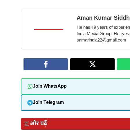
Aman Kumar Siddh
He has 19 years of experienc
India Media Group. He lives
samarindia22@gmail.com
Join WhatsApp
Join Telegram
और पढ़ें