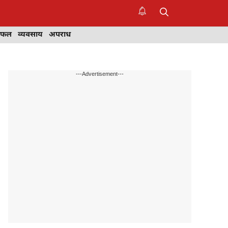
िफल
व्यवसाय
अपराध
---Advertisement---