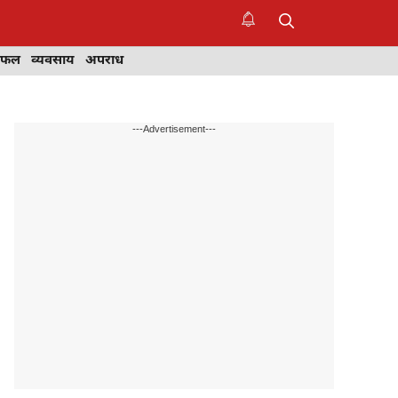
िफल
व्यवसाय
अपराध
---Advertisement---