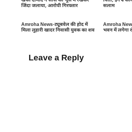
खफा दामाद ने सास को भूसे में रखकर
पिता, इन 4 कांव
जिंदा जलाया, आरोपी गिरफ्तार
सलाम
Amroha News-ट्यूबवेल की होद में
Amroha News
मिला लुहारी खादर निवासी युवक का शव
भवन में लगेगा 
Leave a Reply