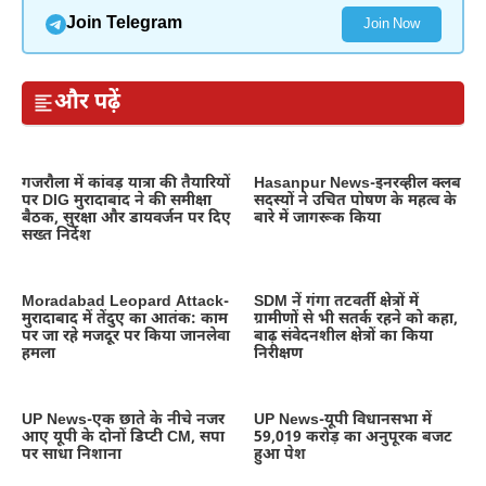
Join Telegram
Join Now
और पढ़ें
गजरौला में कांवड़ यात्रा की तैयारियों
Hasanpur News-इनरव्हील क्लब
पर DIG मुरादाबाद ने की समीक्षा
सदस्यों ने उचित पोषण के महत्व के
बैठक, सुरक्षा और डायवर्जन पर दिए
बारे में जागरूक किया
सख्त निर्देश
Moradabad Leopard Attack-
SDM नें गंगा तटवर्ती क्षेत्रों में
मुरादाबाद में तेंदुए का आतंक: काम
ग्रामीणों से भी सतर्क रहने को कहा,
पर जा रहे मजदूर पर किया जानलेवा
बाढ़ संवेदनशील क्षेत्रों का किया
हमला
निरीक्षण
UP News-एक छाते के नीचे नजर
UP News-यूपी विधानसभा में
आए यूपी के दोनों डिप्टी CM, सपा
59,019 करोड़ का अनुपूरक बजट
पर साधा निशाना
हुआ पेश