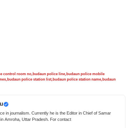
e control room no
,
budaun police line
,
budaun police mobile
ines
,
budaun police station list
,
budaun police station name
,
budaun
u
e in journalism. Currently he is the Editor in Chief of Samar
 in Amroha, Uttar Pradesh. For contact