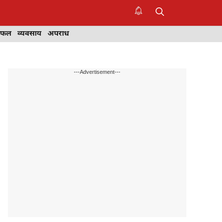
िफल
व्यवसाय
अपराध
---Advertisement---