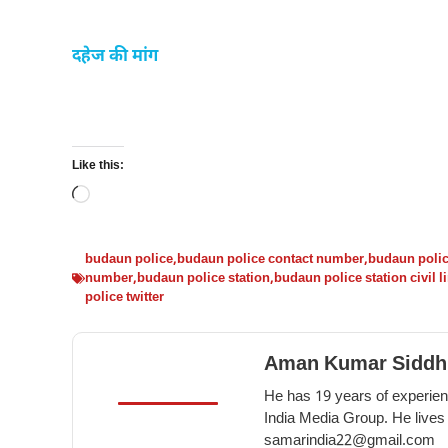
दहेज की मांग
Like this:
Loading…
budaun police
,
budaun police contact number
,
budaun polic
number
,
budaun police station
,
budaun police station civil l
police twitter
Aman Kumar Siddh
He has 19 years of experienc
India Media Group. He lives
samarindia22@gmail.com