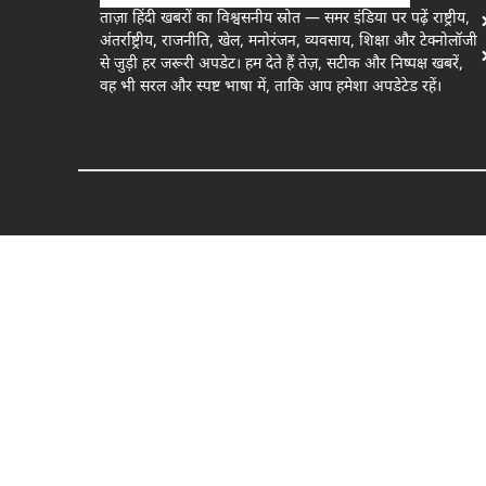
ताज़ा हिंदी खबरों का विश्वसनीय स्रोत — समर इंडिया पर पढ़ें राष्ट्रीय,
अंतर्राष्ट्रीय, राजनीति, खेल, मनोरंजन, व्यवसाय, शिक्षा और टेक्नोलॉजी
से जुड़ी हर जरूरी अपडेट। हम देते हैं तेज़, सटीक और निष्पक्ष खबरें,
वह भी सरल और स्पष्ट भाषा में, ताकि आप हमेशा अपडेटेड रहें।