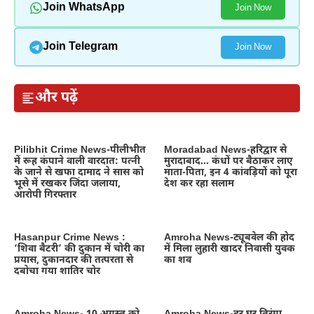
Join WhatsApp
Join Now
Join Telegram
Join Now
और पढ़ें
Pilibhit Crime News-पीलीभीत
Moradabad News-हरिद्वार से
में रूह कंपाने वाली वारदात: पत्नी
मुरादाबाद… कंधों पर बैठाकर लाए
के जाने से खफा दामाद ने सास को
माता-पिता, इन 4 कांवड़ियों को पूरा
भूसे में रखकर जिंदा जलाया,
देश कर रहा सलाम
आरोपी गिरफ्तार
Hasanpur Crime News :
Amroha News-ट्यूबवेल की होद
‘शिवा बैटरी’ की दुकान में चोरी का
में मिला लुहारी खादर निवासी युवक
प्रयास, दुकानदार की तत्परता से
का शव
दबोचा गया शातिर चोर