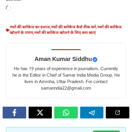
के
में
में
में
Loading…
लिए
शहद
चुकंदर
किशमिश
टमाटर
खाने
खाने
खाने
के
के
के
के
नसों की ब्लॉकेज का इलाज
,
नसों की ब्लॉकेज कैसे ठीक करें
,
नसों की ब्लॉकेज
खोलने के उपाय
,
नसों की ब्लॉकेज खोलने के लिए क्या खाएं
10
10
10
10
फायदे
बेहतरीन
फायदे
गज़ब
–
फायदे
–
के
10
–
10
फायदे
Aman Kumar Siddhu
benefits
10
benefits
–
He has 19 years of experience in journalism. Currently
of
best
of
10
he is the Editor in Chief of Samar India Media Group. He
tomato
benefits
eating
amazing
lives in Amroha, Uttar Pradesh. For contact
for
of
beetroot
benefits
samarindia22@gmail.com
skin
eating
in
of
honey
winter
eating
in
raisins
winter
in
winter